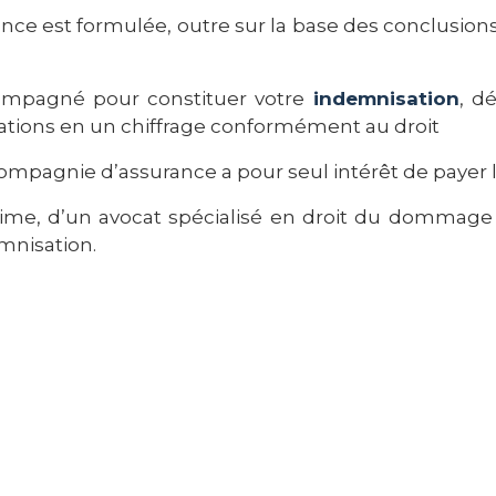
nce est formulée, outre sur la base des conclusions 
compagné pour constituer votre
indemnisation
, d
mations en un chiffrage conformément au droit
 compagnie d’assurance a pour seul intérêt de payer 
victime, d’un avocat spécialisé en droit du dommage
mnisation.
r un avocat spécialisé e
 spécialisation en droit du dommage corporel a néc
ans leur procédure amiable et judiciaire de leur 
ous offrant ainsi, à vous victime, une expertise en mat