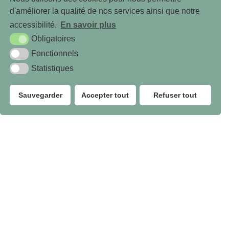
d'améliorer la qualité de nos services ainsi que notre
d’expertise, au regard des justificatifs
accessibilité.
En savoir plus
Obligatoires
éterminer les pièces à communiquer,
Fonctionnels
Statistiques
le moins possible.
Sauvegarder
Accepter tout
Refuser tout
 corporel, vous assure une assistance
n droit du dommage
essairement une expérience importante
indemnisation.
ière d’indemnisation.