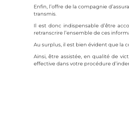
Enfin, l’offre de la compagnie d’assura
transmis.
Il est donc indispensable d’être ac
retranscrire l’ensemble de ces infor
Au surplus, il est bien évident que la
Ainsi, être assistée, en qualité de 
effective dans votre procédure d’inde
Pourquoi contacte
corporel ?
Un avocat titulaire du certificat de
dans l’accompagnement des victimes d
Il s’agit là d’une activité principale v