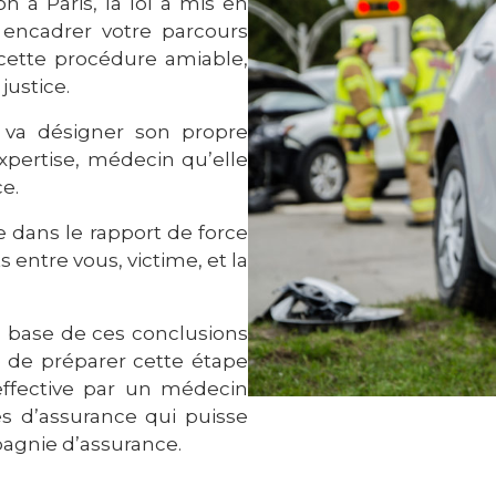
n à Paris, la loi a mis en
encadrer votre parcours
cette procédure amiable,
justice.
e va désigner son propre
xpertise, médecin qu’elle
e.
e dans le rapport de force
 entre vous, victime, et la
 la base de ces conclusions
le de préparer cette étape
effective par un médecin
s d’assurance qui puisse
agnie d’assurance.