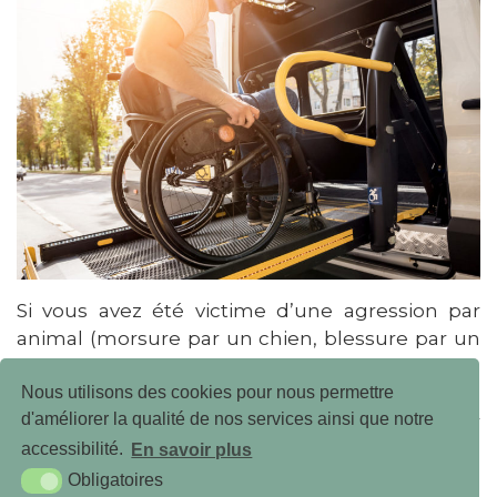
Si vous avez été victime d’une agression par
animal (morsure par un chien, blessure par un
animal errant ou sauvage…) : l’assureur du
propriétaire de l’animal ou le FGAO est alors
Nous utilisons des cookies pour nous permettre
d'améliorer la qualité de nos services ainsi que notre
compétent pour indemniser votre entier
préjudice en lien avec cet accident par animal.
accessibilité.
En savoir plus
Obligatoires
Le FGAO est d’ailleurs également compétent