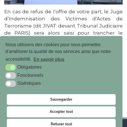
En cas de refus de l’offre de votre part, le Juge
d’Indemnisation des Victimes d’Actes de
Terrorisme (dit JIVAT devant Tribunal Judiciaire
de PARIS) sera alors saisi pour trancher le
montant de votre indemnisation.
Nous utilisons des cookies pour nous permettre
Maître ROBERTIERE intervient sur PARIS, en Île
d'améliorer la qualité de nos services ainsi que notre
de France, et étant également inscrite au
accessibilité.
En savoir plus
Barreau de l’Eure, elle intervient aussi à Evreux,
Obligatoires
Rouen, Le Havre …
Fonctionnels
Statistiques
Sauvegarder
Accepter tout
Refuser tout