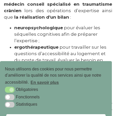
médecin conseil spécialisé en traumatisme
crânien
lors des opérations d’expertise ainsi
que
la réalisation d’un bilan
:
neuropsychologique
pour évaluer les
séquelles cognitives afin de préparer
l’expertise ;
ergothérapeutique
pour travailler sur les
questions d’accessibilité au logement et
du poste de travail, évaluer le besoin en
aide humaine … ;
Nous utilisons des cookies pour nous permettre
fonctionnel
par un kinésithérapeute pour
d'améliorer la qualité de nos services ainsi que notre
l’évaluation de l’atteinte des fonctions
accessibilité.
En savoir plus
motrices.
Obligatoires
Le Cabinet de Maître ROBERTIERE travaille en
Fonctionnels
collaboration avec une assistante sociale
Statistiques
également sensibilisée aux victimes de
traumatisme crânien pour assurer un